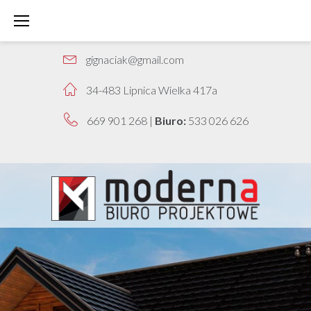
INDYWIDUALNIE OPRACOWYWANE PROJEKTY
gignaciak@gmail.com
34-483 Lipnica Wielka 417a
669 901 268
|
Biuro:
533 026 626