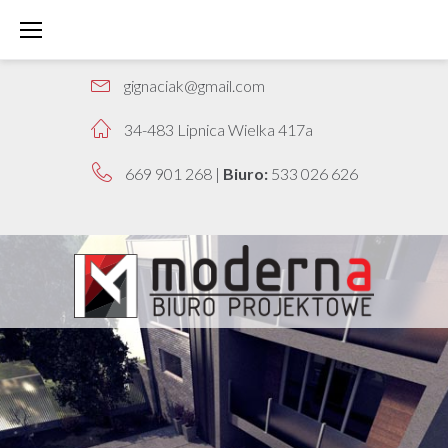
INDYWIDUALNIE OPRACOWYWANE PROJEKTY
gignaciak@gmail.com
34-483 Lipnica Wielka 417a
669 901 268
|
Biuro:
533 026 626